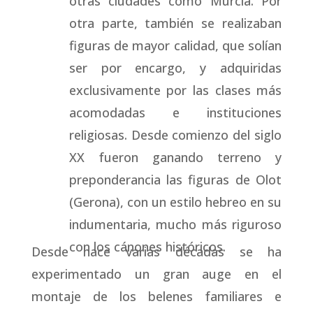
otras ciudades como Murcia. Por
otra parte, también se realizaban
figuras de mayor calidad, que solían
ser por encargo, y adquiridas
exclusivamente por las clases más
acomodadas e instituciones
religiosas. Desde comienzo del siglo
XX fueron ganando terreno y
preponderancia las figuras de Olot
(Gerona), con un estilo hebreo en su
indumentaria, mucho más riguroso
con los cánones históricos.
Desde hace varias décadas se ha
experimentado un gran auge en el
montaje de los belenes familiares e